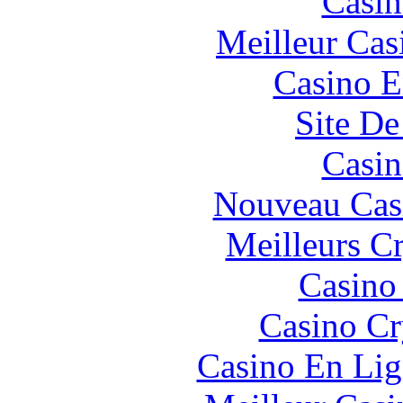
Casin
Meilleur Cas
Casino E
Site De
Casin
Nouveau Cas
Meilleurs C
Casino
Casino C
Casino En Lig