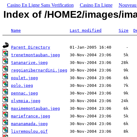
Casino En Ligne Sans Verification
Casino En Ligne
Nouveau S
Index of /HOME2/images/im
Name
Last modified
Size
D
Parent Directory
trenetmontauban.jpeg
tananarive.jpeg
reggianibernardini.jpeg
poulet.jpeg
polo.jpeg
pennac.jpeg
olympia.jpeg
maximemontauban.jpeg
mariefrance.jpeg
mananamada.jpeg
livremoulou.gif