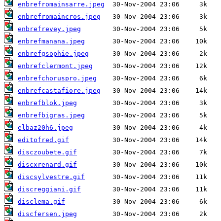
enbrefromainsarre.jpeg
enbrefromaincros.jpeg
enbrefrevey.jpeg
enbrefmanana.jpeg
enbrefgsophie.jpeg
enbrefclermont.jpeg
enbrefchoruspro.jpeg
enbrefcastafiore.jpeg
enbrefblok.jpeg
enbrefbigras.jpeg
elbaz20h6.jpeg
editofred.gif
disczoubete.gif
discxrenard.gif
discsylvestre.gif
discreggiani.gif
disclema.gif
discfersen.jpeg