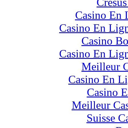
Cresus
Casino En 
Casino En Lig
Casino Bo
Casino En Lig
Meilleur 
Casino En Li
Casino E
Meilleur Ca
Suisse C