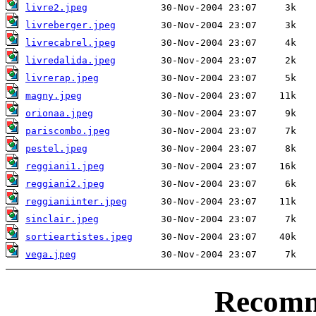
livre2.jpeg
livreberger.jpeg
livrecabrel.jpeg
livredalida.jpeg
livrerap.jpeg
magny.jpeg
orionaa.jpeg
pariscombo.jpeg
pestel.jpeg
reggiani1.jpeg
reggiani2.jpeg
reggianiinter.jpeg
sinclair.jpeg
sortieartistes.jpeg
vega.jpeg
Recomm