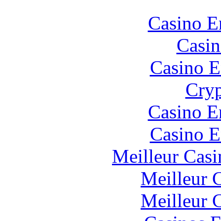
Casino E
Casin
Casino E
Cryp
Casino E
Casino E
Meilleur Casi
Meilleur 
Meilleur 