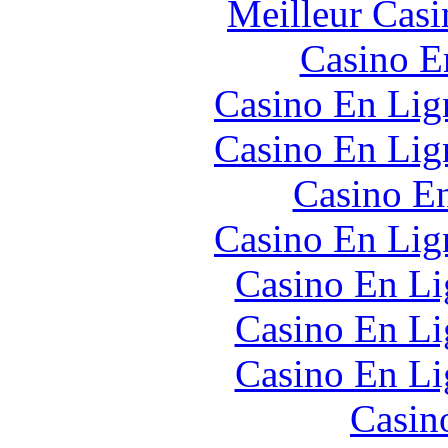
Meilleur Casi
Casino E
Casino En Lign
Casino En Lign
Casino En
Casino En Lign
Casino En Li
Casino En Li
Casino En Li
Casin