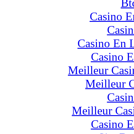
Bt
Casino E
Casin
Casino En L
Casino E
Meilleur Casi
Meilleur 
Casin
Meilleur Cas
Casino E