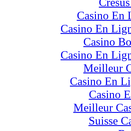
Cresus
Casino En 
Casino En Lig
Casino Bo
Casino En Lig
Meilleur 
Casino En Li
Casino E
Meilleur Ca
Suisse C