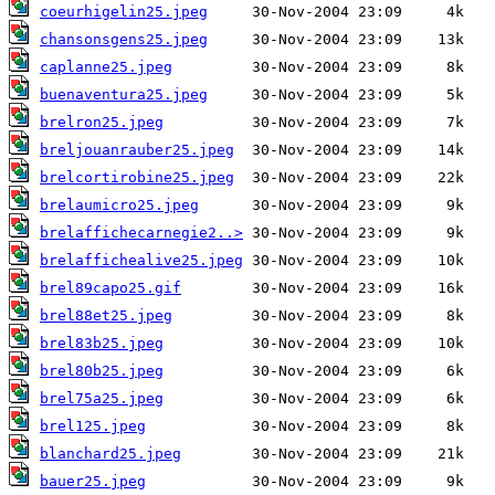
coeurhigelin25.jpeg
chansonsgens25.jpeg
caplanne25.jpeg
buenaventura25.jpeg
brelron25.jpeg
breljouanrauber25.jpeg
brelcortirobine25.jpeg
brelaumicro25.jpeg
brelaffichecarnegie2..>
brelaffichealive25.jpeg
brel89capo25.gif
brel88et25.jpeg
brel83b25.jpeg
brel80b25.jpeg
brel75a25.jpeg
brel125.jpeg
blanchard25.jpeg
bauer25.jpeg