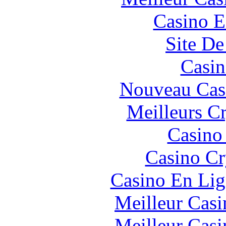
Casino E
Site De
Casin
Nouveau Cas
Meilleurs C
Casino
Casino C
Casino En Lig
Meilleur Casi
Meilleur Casi