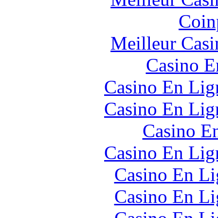
Coin
Meilleur Casi
Casino E
Casino En Lign
Casino En Lign
Casino En
Casino En Lign
Casino En Li
Casino En Li