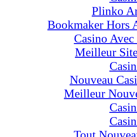
Plinko A
Bookmaker Hors Ar
Casino Avec
Meilleur Sit
Casin
Nouveau Casi
Meilleur Nouv
Casin
Casin
Tout Nouvea