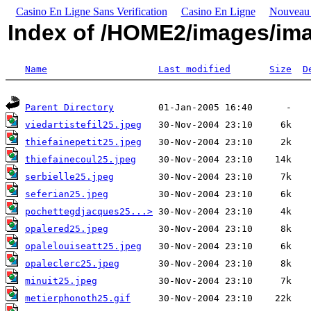
Casino En Ligne Sans Verification
Casino En Ligne
Nouveau S
Index of /HOME2/images/im
Name
Last modified
Size
D
Parent Directory
viedartistefil25.jpeg
thiefainepetit25.jpeg
thiefainecoul25.jpeg
serbielle25.jpeg
seferian25.jpeg
pochettegdjacques25...>
opalered25.jpeg
opalelouiseatt25.jpeg
opaleclerc25.jpeg
minuit25.jpeg
metierphonoth25.gif