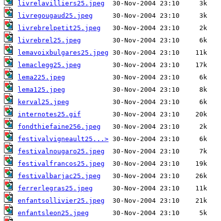
livrelavilliers25.jpeg
livregougaud25.jpeg
livrebrelpetit25.jpeg
livrebrel25.jpeg
lemavoixbulgares25.jpeg
lemaclegg25.jpeg
lema225.jpeg
lema125.jpeg
kerval25.jpeg
internotes25.gif
fondthiefaine256.jpeg
festivalvigneault25...>
festivalnougaro25.jpeg
festivalfrancos25.jpeg
festivalbarjac25.jpeg
ferrerlegras25.jpeg
enfantsollivier25.jpeg
enfantsleon25.jpeg