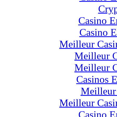
Cryp
Casino E
Casino E
Meilleur Casi
Meilleur 
Meilleur 
Casinos E
Meilleur
Meilleur Casi
Casino E