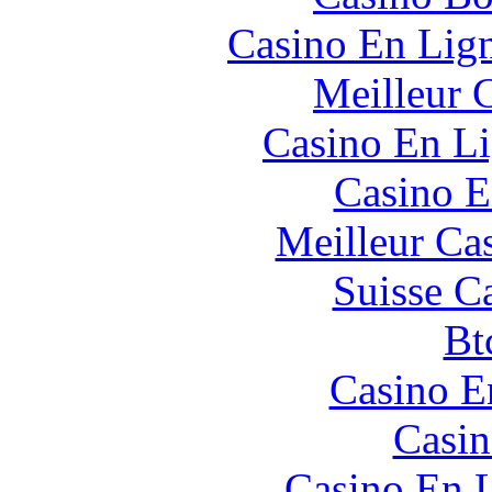
Casino En Lig
Meilleur 
Casino En Li
Casino E
Meilleur Ca
Suisse C
Bt
Casino E
Casin
Casino En L