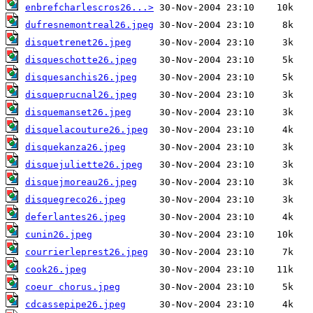
enbrefcharlescros26...>
dufresnemontreal26.jpeg
disquetrenet26.jpeg
disqueschotte26.jpeg
disquesanchis26.jpeg
disqueprucnal26.jpeg
disquemanset26.jpeg
disquelacouture26.jpeg
disquekanza26.jpeg
disquejuliette26.jpeg
disquejmoreau26.jpeg
disquegreco26.jpeg
deferlantes26.jpeg
cunin26.jpeg
courrierleprest26.jpeg
cook26.jpeg
coeur chorus.jpeg
cdcassepipe26.jpeg