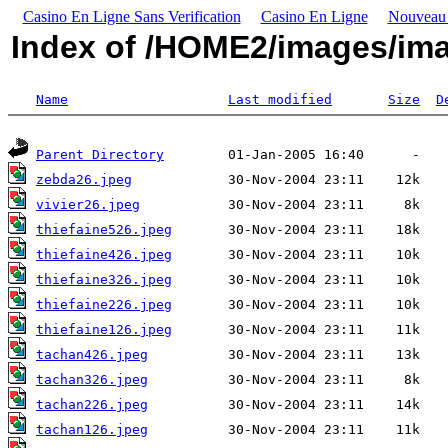
Casino En Ligne Sans Verification
Casino En Ligne
Nouveau S
Index of /HOME2/images/im
Name
Last modified
Size
D
Parent Directory
zebda26.jpeg
vivier26.jpeg
thiefaine526.jpeg
thiefaine426.jpeg
thiefaine326.jpeg
thiefaine226.jpeg
thiefaine126.jpeg
tachan426.jpeg
tachan326.jpeg
tachan226.jpeg
tachan126.jpeg