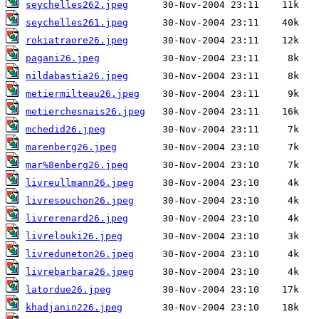
seychelles262.jpeg
seychelles261.jpeg
rokiatraore26.jpeg
pagani26.jpeg
nildabastia26.jpeg
metiermilteau26.jpeg
metierchesnais26.jpeg
mchedid26.jpeg
marenberg26.jpeg
mar%8enberg26.jpeg
livreullmann26.jpeg
livresouchon26.jpeg
livrerenard26.jpeg
livrelouki26.jpeg
livreduneton26.jpeg
livrebarbara26.jpeg
latordue26.jpeg
khadjanin226.jpeg