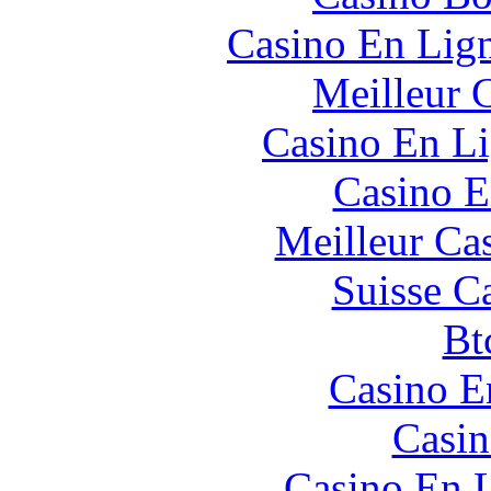
Casino En Lig
Meilleur 
Casino En Li
Casino E
Meilleur Ca
Suisse C
Bt
Casino E
Casin
Casino En L