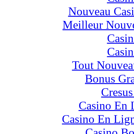
Nouveau Casi
Meilleur Nouv
Casin
Casin
Tout Nouvea
Bonus Gra
Cresus
Casino En 
Casino En Lig
Casino Bo