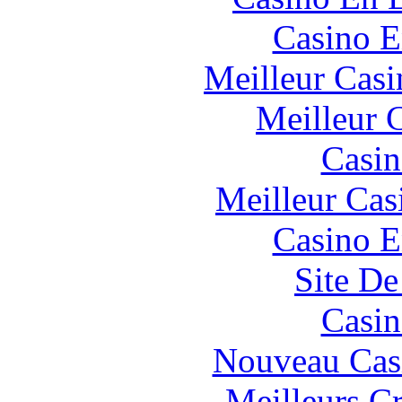
Casino E
Meilleur Casi
Meilleur 
Casin
Meilleur Cas
Casino E
Site De
Casin
Nouveau Cas
Meilleurs C