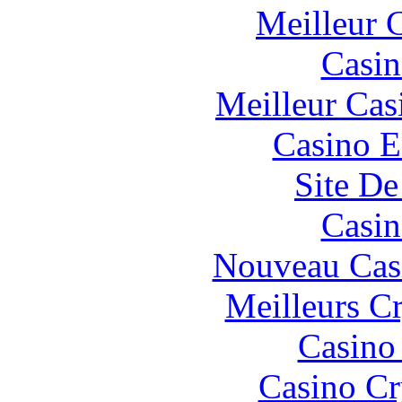
Meilleur 
Casin
Meilleur Cas
Casino E
Site De
Casin
Nouveau Cas
Meilleurs C
Casino
Casino C