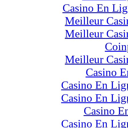
Casino En Lig
Meilleur Casi
Meilleur Casi
Coin
Meilleur Casi
Casino E
Casino En Lign
Casino En Lign
Casino En
Casino En Lign