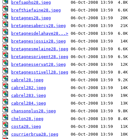
brefsapho28.jpeg
brefthiefaine28.jpeg
bretagnes28.jpeg
bretagnesabercy28.jpeg
bretagnesdelahaye28...>
bretagnesjossix28.jpeg
bretagnesmelaine28.jpeg
bretagnesprigent28.jpeg
bretagnesservat28.jpeg
bretagnesstivell28.jpeg
cabrel28.jpeg
cabrel282.jpeg
cabrel283.jpeg
cabrel284.jpeg
chansonplus28.jpeg
chelon28.jpeg
costa28.jpeg
courrierbrua28.jpeg