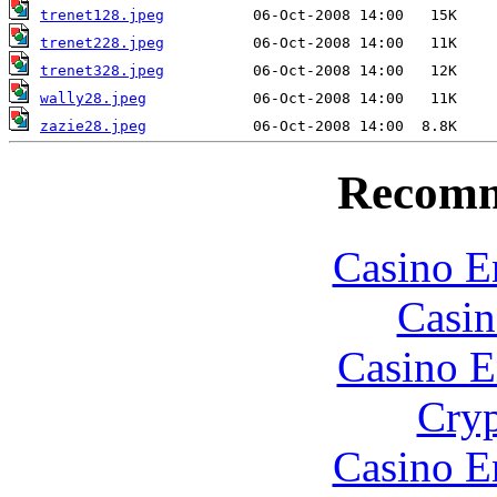
trenet128.jpeg
trenet228.jpeg
trenet328.jpeg
wally28.jpeg
zazie28.jpeg
Recomm
Casino E
Casin
Casino E
Cryp
Casino E