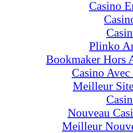
Casino E
Casin
Casin
Plinko A
Bookmaker Hors Ar
Casino Avec
Meilleur Sit
Casin
Nouveau Casi
Meilleur Nouv