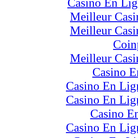
Casino En Lig
Meilleur Casi
Meilleur Casi
Coin
Meilleur Casi
Casino E
Casino En Lign
Casino En Lign
Casino En
Casino En Lign