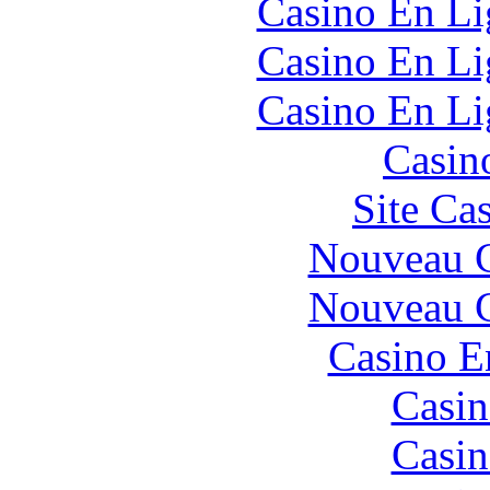
Casino En Li
Casino En Li
Casino En Li
Casin
Site Ca
Nouveau C
Nouveau C
Casino E
Casin
Casin