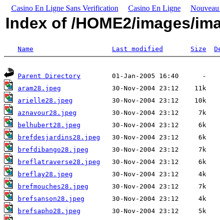
Casino En Ligne Sans Verification
Casino En Ligne
Nouveau S
Index of /HOME2/images/im
Name
Last modified
Size
D
Parent Directory
aram28.jpeg
arielle28.jpeg
aznavour28.jpeg
belhubert28.jpeg
brefdesjardins28.jpeg
brefdibango28.jpeg
breflatraverse28.jpeg
breflay28.jpeg
brefmouches28.jpeg
brefsanson28.jpeg
brefsapho28.jpeg