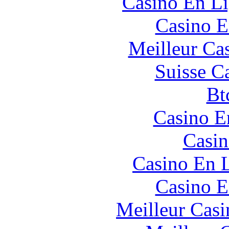
Casino En Li
Casino E
Meilleur Ca
Suisse C
Bt
Casino E
Casin
Casino En L
Casino E
Meilleur Casi