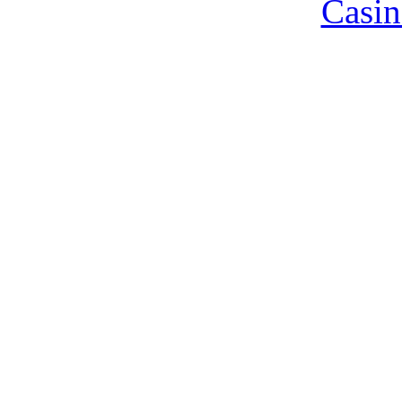
Casin