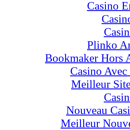
Casino E
Casin
Casin
Plinko A
Bookmaker Hors Ar
Casino Avec
Meilleur Sit
Casin
Nouveau Casi
Meilleur Nouv