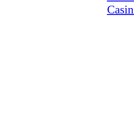
Casin