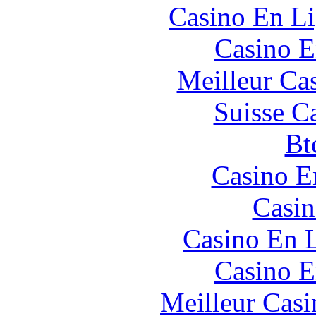
Casino En Li
Casino E
Meilleur Ca
Suisse C
Bt
Casino E
Casin
Casino En L
Casino E
Meilleur Casi