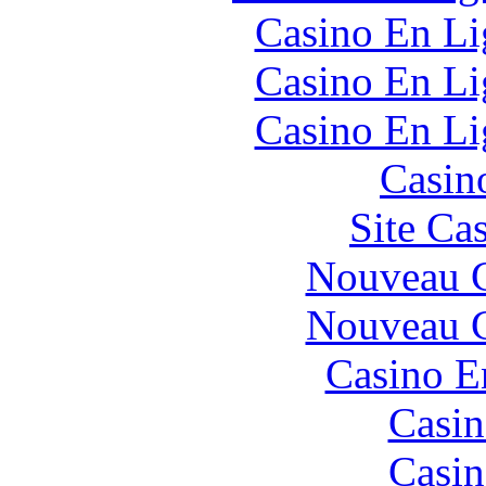
Casino En Li
Casino En Li
Casino En Li
Casin
Site Ca
Nouveau C
Nouveau C
Casino E
Casin
Casin