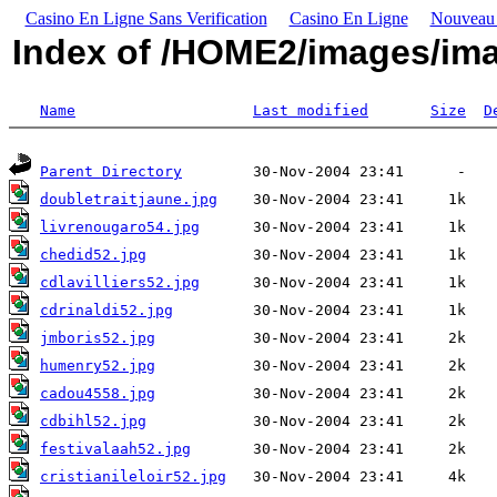
Casino En Ligne Sans Verification
Casino En Ligne
Nouveau S
Index of /HOME2/images/im
Name
Last modified
Size
D
Parent Directory
doubletraitjaune.jpg
livrenougaro54.jpg
chedid52.jpg
cdlavilliers52.jpg
cdrinaldi52.jpg
jmboris52.jpg
humenry52.jpg
cadou4558.jpg
cdbihl52.jpg
festivalaah52.jpg
cristianileloir52.jpg