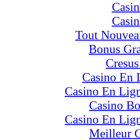
Casin
Casin
Tout Nouvea
Bonus Gra
Cresus
Casino En 
Casino En Lig
Casino Bo
Casino En Lig
Meilleur 