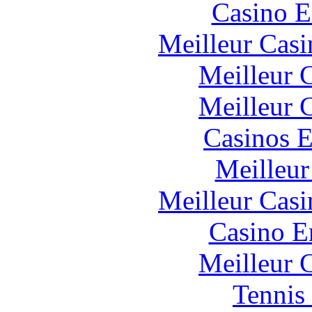
Casino E
Meilleur Casi
Meilleur 
Meilleur 
Casinos E
Meilleur
Meilleur Casi
Casino E
Meilleur 
Tennis 