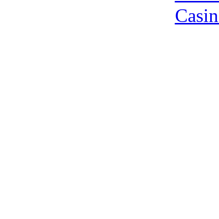
Casin