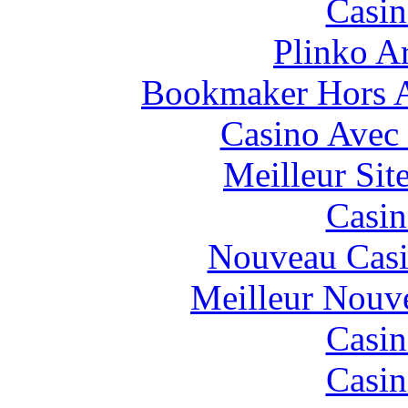
Casin
Plinko A
Bookmaker Hors Ar
Casino Avec
Meilleur Sit
Casin
Nouveau Casi
Meilleur Nouv
Casin
Casin