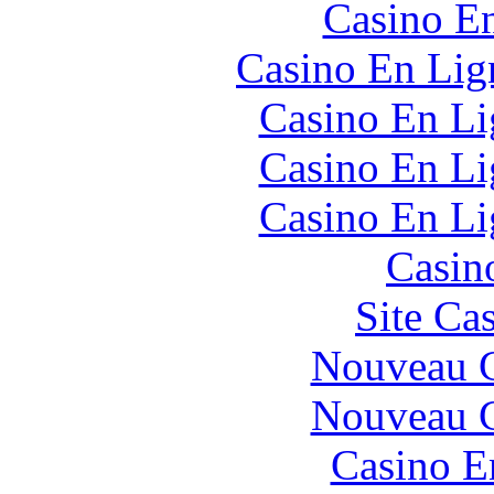
Casino En
Casino En Lign
Casino En Li
Casino En Li
Casino En Li
Casin
Site Ca
Nouveau C
Nouveau C
Casino E