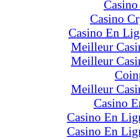
Casino
Casino C
Casino En Lig
Meilleur Casi
Meilleur Casi
Coin
Meilleur Casi
Casino E
Casino En Lign
Casino En Lign