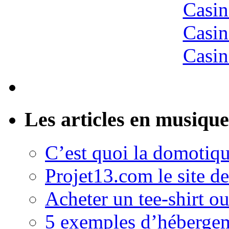
Casin
Casin
Casin
Les articles en musique
C’est quoi la domotique
Projet13.com le site de
Acheter un tee-shirt ou
5 exemples d’hébergem