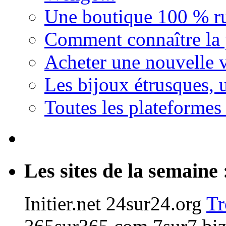
Une boutique 100 % ru
Comment connaître la 
Acheter une nouvelle vo
Les bijoux étrusques, 
Toutes les plateformes 
Les sites de la semaine 
Initier.net 24sur24.org
Tr