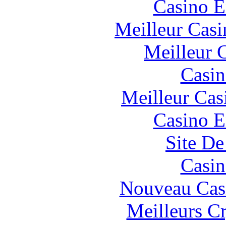
Casino E
Meilleur Casi
Meilleur 
Casin
Meilleur Cas
Casino E
Site De
Casin
Nouveau Cas
Meilleurs C