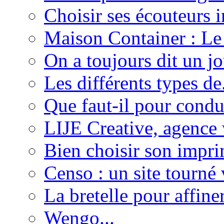
Choisir ses écouteurs in
Maison Container : Le 
On a toujours dit un jo
Les différents types de.
Que faut-il pour condui
LIJE Creative, agence 
Bien choisir son impri
Censo : un site tourné v
La bretelle pour affiner
Wengo...