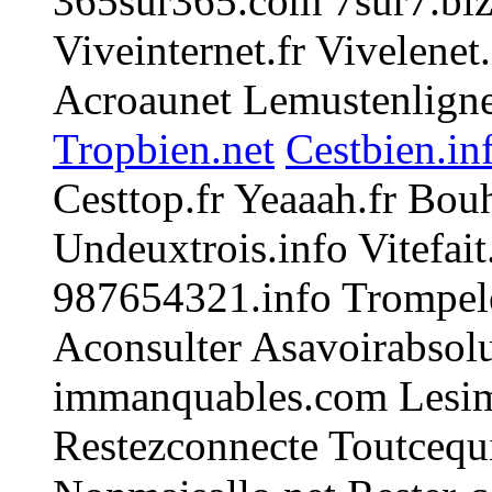
365sur365.com 7sur7.biz
Viveinternet.fr Vivelenet
Acroaunet
Lemustenlign
Tropbien.net
Cestbien.in
Cesttop.fr Yeaaah.fr
Bouh
Undeuxtrois.info Vitefai
987654321.info Trompe
Aconsulter Asavoirabsol
immanquables.com Lesim
Restezconnecte Toutcequ