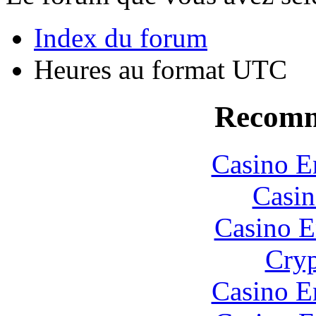
Index du forum
Heures au format UTC
Recomm
Casino E
Casin
Casino E
Cryp
Casino E