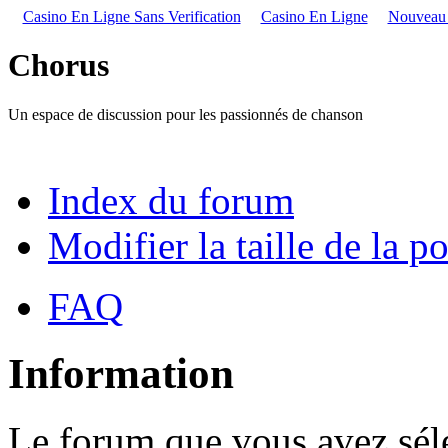
Casino En Ligne Sans Verification
Casino En Ligne
Nouveau S
Chorus
Un espace de discussion pour les passionnés de chanson
Index du forum
Modifier la taille de la po
FAQ
Information
Le forum que vous avez séle