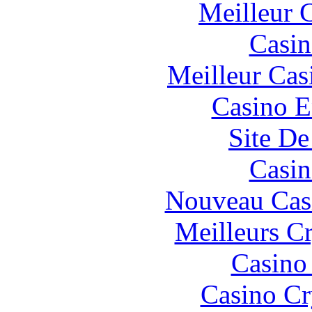
Meilleur 
Casin
Meilleur Cas
Casino E
Site De
Casin
Nouveau Cas
Meilleurs C
Casino
Casino C