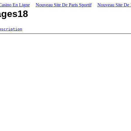
Casino En Ligne
Nouveau Site De Paris Sportif
Nouveau Site De P
ages18
escription