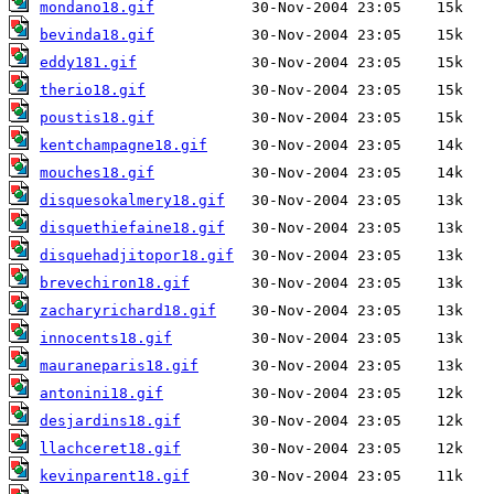
mondano18.gif
bevinda18.gif
eddy181.gif
therio18.gif
poustis18.gif
kentchampagne18.gif
mouches18.gif
disquesokalmery18.gif
disquethiefaine18.gif
disquehadjitopor18.gif
brevechiron18.gif
zacharyrichard18.gif
innocents18.gif
mauraneparis18.gif
antonini18.gif
desjardins18.gif
llachceret18.gif
kevinparent18.gif