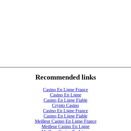
Recommended links
Casino En Ligne France
Casino En Ligne
Casino En Ligne Fiable
Crypto Casino
Casino En Ligne France
Casino En Ligne Fiable
Meilleur Casino En Ligne France
Meilleur Casino En Ligne