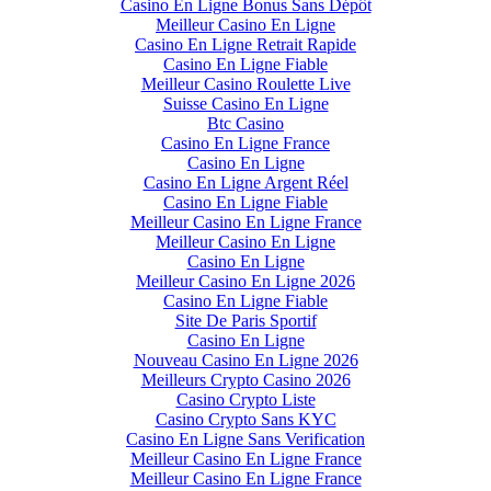
Casino En Ligne Bonus Sans Dépôt
Meilleur Casino En Ligne
Casino En Ligne Retrait Rapide
Casino En Ligne Fiable
Meilleur Casino Roulette Live
Suisse Casino En Ligne
Btc Casino
Casino En Ligne France
Casino En Ligne
Casino En Ligne Argent Réel
Casino En Ligne Fiable
Meilleur Casino En Ligne France
Meilleur Casino En Ligne
Casino En Ligne
Meilleur Casino En Ligne 2026
Casino En Ligne Fiable
Site De Paris Sportif
Casino En Ligne
Nouveau Casino En Ligne 2026
Meilleurs Crypto Casino 2026
Casino Crypto Liste
Casino Crypto Sans KYC
Casino En Ligne Sans Verification
Meilleur Casino En Ligne France
Meilleur Casino En Ligne France