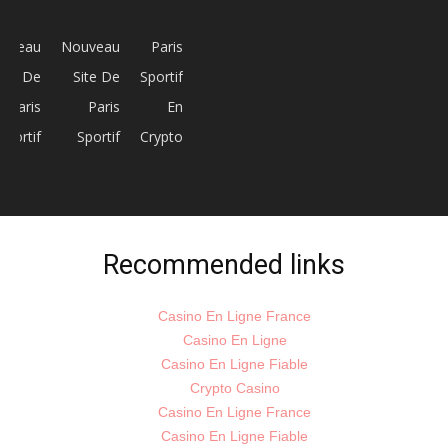
uveau
Nouveau
Paris
Site De
Site De
Sportif
Paris
Paris
En
Sportif
Sportif
Crypto
Recommended links
Casino En Ligne France
Casino En Ligne
Casino En Ligne Fiable
Crypto Casino
Casino En Ligne France
Casino En Ligne Fiable