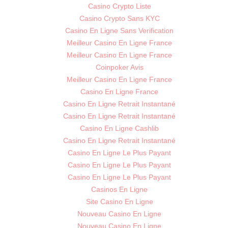
Casino Crypto Liste
Casino Crypto Sans KYC
Casino En Ligne Sans Verification
Meilleur Casino En Ligne France
Meilleur Casino En Ligne France
Coinpoker Avis
Meilleur Casino En Ligne France
Casino En Ligne France
Casino En Ligne Retrait Instantané
Casino En Ligne Retrait Instantané
Casino En Ligne Cashlib
Casino En Ligne Retrait Instantané
Casino En Ligne Le Plus Payant
Casino En Ligne Le Plus Payant
Casino En Ligne Le Plus Payant
Casinos En Ligne
Site Casino En Ligne
Nouveau Casino En Ligne
Nouveau Casino En Ligne