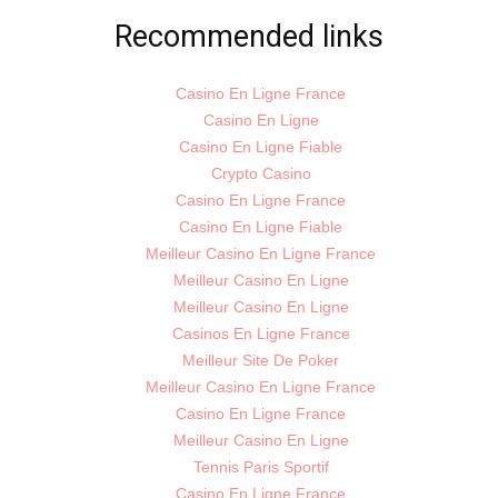
Recommended links
Casino En Ligne France
Casino En Ligne
Casino En Ligne Fiable
Crypto Casino
Casino En Ligne France
Casino En Ligne Fiable
Meilleur Casino En Ligne France
Meilleur Casino En Ligne
Meilleur Casino En Ligne
Casinos En Ligne France
Meilleur Site De Poker
Meilleur Casino En Ligne France
Casino En Ligne France
Meilleur Casino En Ligne
Tennis Paris Sportif
Casino En Ligne France