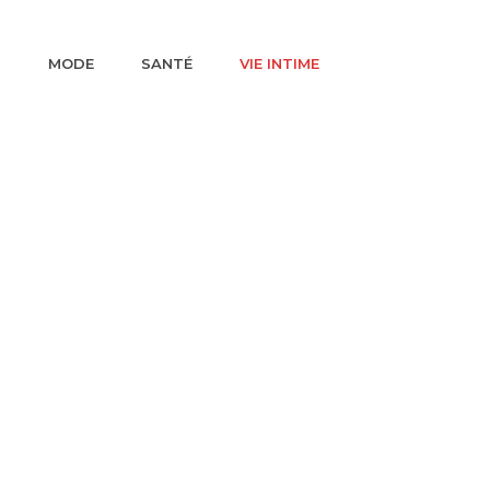
N
MODE
SANTÉ
VIE INTIME