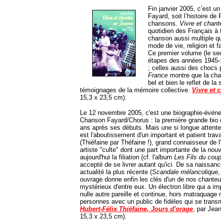
Fin janvier 2005, c’est u
Fayard, soit l’histoire d
chansons.
Vivre et chant
quotidien des Français à 
chanson aussi multiple que
mode de vie, religion et fa
Ce premier volume (le se
étapes des années 1945-19
; celles aussi des chocs p
France
montre que la cha
bel et bien le reflet de la 
témoignages de la mémoire collective.
Vivre et 
15,3 x 23,5 cm).
Le 12 novembre 2005, c'est une biographie-événe
Chanson Fayard/Chorus : la première grande bio d
ans après ses débuts. Mais une si longue attente 
est l'aboutissement d'un important et patient trav
(Thiéfaine par Théfaine !), grand connaisseur de 
artiste "culte" dont une part importante de la no
aujourd'hui la filiation (cf. l'album
Les Fils du coup
accepté de se livrer autant qu'ici. De sa naissanc
actualité la plus récente (
Scandale mélancolique
,
ouvrage donne enfin les clés d'un de nos chanteu
mystérieux d'entre eux. Un électron libre qui a im
nulle autre pareille et continue, hors matraquage 
personnes avec un public de fidèles qui se trans
Hubert-Félix Thiéfaine, Jours d'orage
, par Jea
15,3 x 23,5 cm).