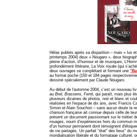
Hélas publiés après sa disparition – mais « lus et
printemps 2004) deux « Nougaro », deux biographie
pleine d’action, d’humour et de musiques, L’Homm
profondément littéraire, La Voix royale (qui s’ach
deux ouvrages se complétant et formant une
"Ba
au format poche (150 et 184 pages respectivemen
dessiné spécialement par Claude Nougaro.
Au début de l'automne 2004, c’est un nouveau liv
au
Brel, Brassens, Ferré
, qui paraît, mais plus é
plusieurs dizaines de photos, noir et blanc et cou
réalisées en l'espace de dix ans, avec Francis 
Simon et Alain Souchon – sans aucun doute la re
chanson française ait connue depuis celle de leur
présent un document passionnant sur le métier de
rouages, nourri d’expériences hors du commun mai
d’un humour permanent dont témoignent d'éloque
de vie partagés. Un parfait "état" des lieux" du m
mondialisation libérale et du formatage culturel, o