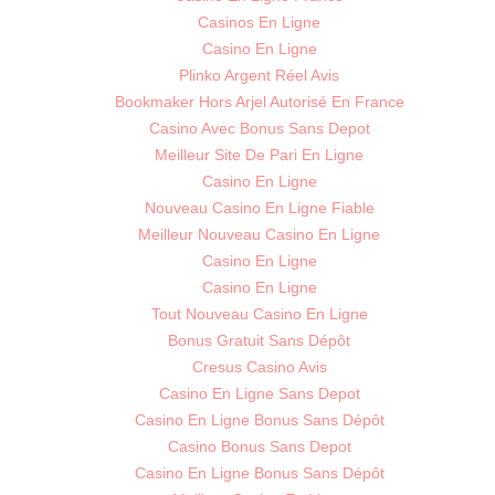
Casinos En Ligne
Casino En Ligne
Plinko Argent Réel Avis
Bookmaker Hors Arjel Autorisé En France
Casino Avec Bonus Sans Depot
Meilleur Site De Pari En Ligne
Casino En Ligne
Nouveau Casino En Ligne Fiable
Meilleur Nouveau Casino En Ligne
Casino En Ligne
Casino En Ligne
Tout Nouveau Casino En Ligne
Bonus Gratuit Sans Dépôt
Cresus Casino Avis
Casino En Ligne Sans Depot
Casino En Ligne Bonus Sans Dépôt
Casino Bonus Sans Depot
Casino En Ligne Bonus Sans Dépôt