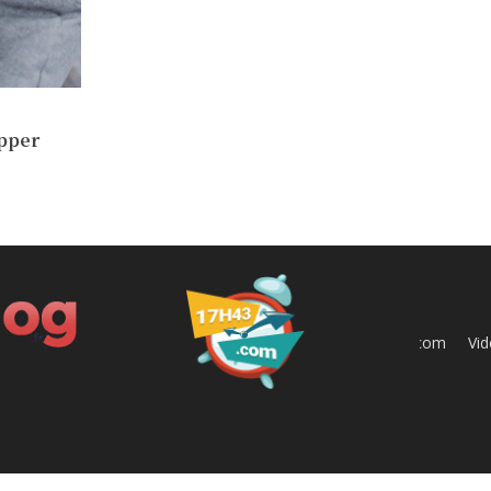
opper
Mentions
Contact
Dirrss.com
Openas.com
Vid
légales