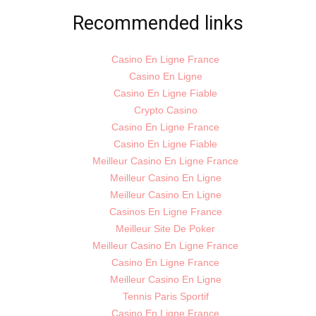
Recommended links
Casino En Ligne France
Casino En Ligne
Casino En Ligne Fiable
Crypto Casino
Casino En Ligne France
Casino En Ligne Fiable
Meilleur Casino En Ligne France
Meilleur Casino En Ligne
Meilleur Casino En Ligne
Casinos En Ligne France
Meilleur Site De Poker
Meilleur Casino En Ligne France
Casino En Ligne France
Meilleur Casino En Ligne
Tennis Paris Sportif
Casino En Ligne France