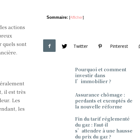
Sommaire:
[
Afficher
]
es actions
mbreux
r quels sont
Twitter
Pinterest
ancière.
Pourquoi et comment
investir dans
l’immobilier ?
énéralement
 il est très
Assurance chômage :
leur. Les
perdants et exemptés de
la nouvelle réforme
endant, les
Fin du tarif réglementé
du gaz : Faut-il
s’attendre à une hausse
du prix du gaz ?