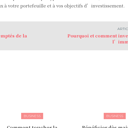
x à votre portefeuille et à vos objectifs d’investissement.
ARTIC
emptés de la
Pourquoi et comment inve
l’immo
BUSINESS
BUSINESS
Comment toucher la
Bénéficier dès ma