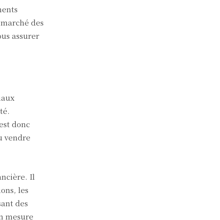
ments
e marché des
ous assurer
iaux
té.
 est donc
u vendre
ncière. Il
ons, les
sant des
en mesure