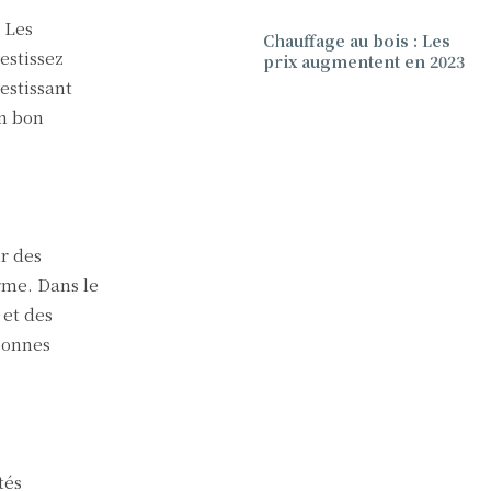
 Les
Chauffage au bois : Les
estissez
prix augmentent en 2023
estissant
un bon
r des
erme. Dans le
 et des
 bonnes
tés