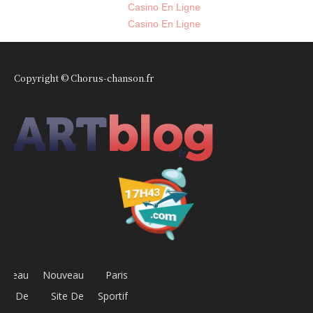
Casino En Ligne
Casino En Ligne
Copyright © Chorus-chanson.fr
uveau
Nouveau
Paris
Site De
Site De
Sportif