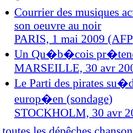
Courrier des musiques ac
son oeuvre au noir
PARIS, 1 mai 2009 (AFP
Un Qu�b�cois pr�tend �
MARSEILLE, 30 avr 20
Le Parti des pirates su�d
europ�en (sondage)
STOCKHOLM, 30 avr 20
toutes les dépêches chanson