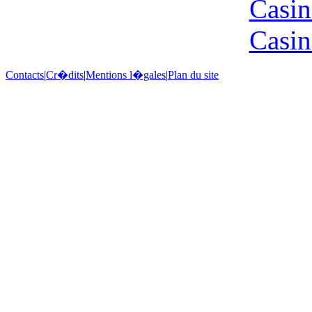
Casin
Casin
Contacts
|
Cr�dits
|
Mentions l�gales
|
Plan du site