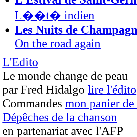
L��t� indien
Les Nuits de Champagn
On the road again
L'Edito
Le monde change de peau
par Fred Hidalgo
lire l'édito
Commandes
mon panier de 
Dépêches de la chanson
en partenariat avec l'AFP