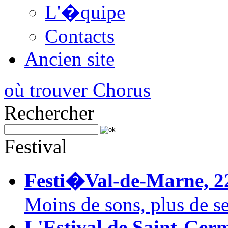
L'�quipe
Contacts
Ancien site
où trouver Chorus
Rechercher
Festival
Festi�Val-de-Marne, 2
Moins de sons, plus de se
L'Estival de Saint-Ger