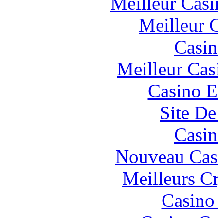
Meilleur Casi
Meilleur 
Casin
Meilleur Cas
Casino E
Site De
Casin
Nouveau Cas
Meilleurs C
Casino