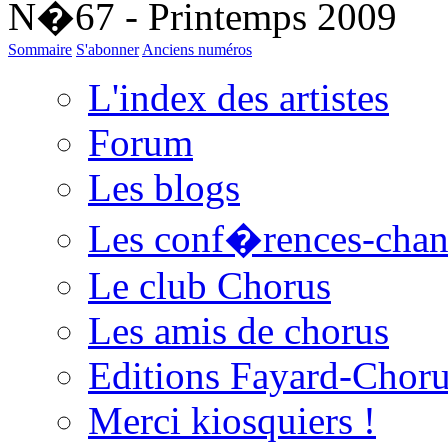
N�67 - Printemps 2009
Sommaire
S'abonner
Anciens numéros
L'index des artistes
Forum
Les blogs
Les conf�rences-cha
Le club Chorus
Les amis de chorus
Editions Fayard-Chor
Merci kiosquiers !