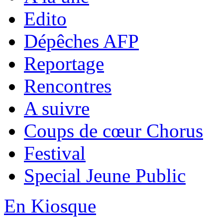
Edito
Dépêches AFP
Reportage
Rencontres
A suivre
Coups de cœur Chorus
Festival
Special Jeune Public
En Kiosque