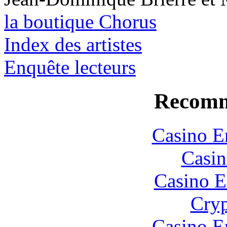
la boutique Chorus
Index des artistes
Enquête lecteurs
Recomm
Casino E
Casin
Casino E
Cryp
Casino E