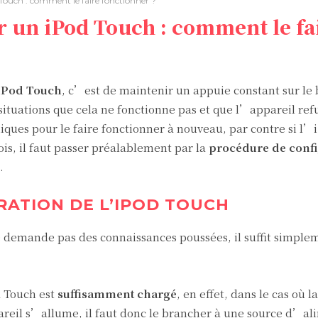
Touch : comment le faire fonctionner ?
 un iPod Touch : comment le fa
iPod Touch
, c’est de maintenir un appuie constant sur le
 situations que cela ne fonctionne pas et que l’appareil ref
niques pour le faire fonctionner à nouveau, par contre si l
ois, il faut passer préalablement par la
procédure de confi
.
RATION DE L’IPOD TOUCH
 demande pas des connaissances poussées, il suffit simple
d Touch est
suffisamment chargé
, en effet, dans le cas où l
areil s’allume, il faut donc le brancher à une source d’al