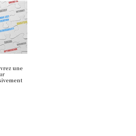
uvrez une
ur
sivement