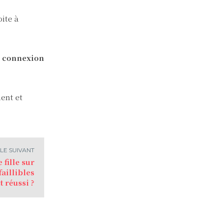
oite à
e
connexion
ment et
LE SUIVANT
fille sur
aillibles
 réussi ?