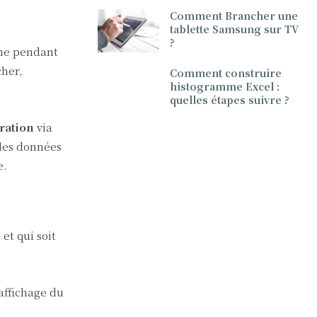
Comment Brancher une
tablette Samsung sur TV
?
ome pendant
cher,
Comment construire
histogramme Excel :
quelles étapes suivre ?
ration
via
 les données
e.
et qui soit
ffichage du