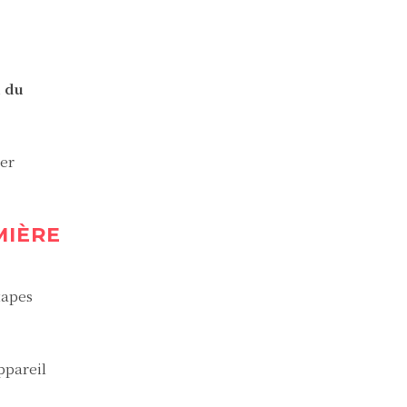
n
du
uer
MIÈRE
tapes
ppareil