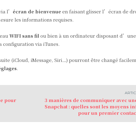
via l’
écran de bienvenue
en faisant glisser l’écran de dr
esure les informations requises.
seau
WIFI sans fil
ou bien à un ordinateur disposant d’un
a configuration via iTunes.
suite (iCloud, iMessage, Siri…) pourront être changé facile
églages
.
ARTIC
e pour
3 manières de communiquer avec une 
Snapchat : quelles sont les moyens inf
pour un premier contact