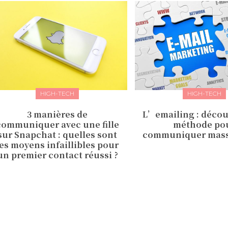
HIGH-TECH
HIGH-TECH
3 manières de
L’emailing : déco
communiquer avec une fille
méthode po
sur Snapchat : quelles sont
communiquer mas
les moyens infaillibles pour
un premier contact réussi ?