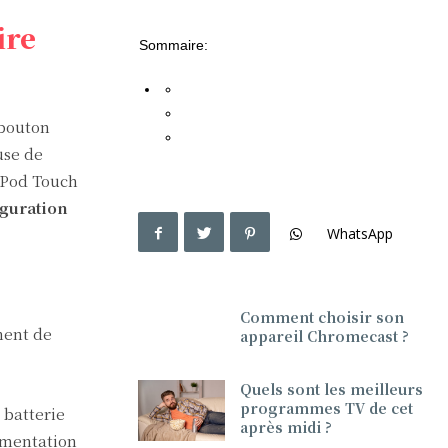
ire
Sommaire:
 bouton
use de
’iPod Touch
guration
WhatsApp
Comment choisir son
ment de
appareil Chromecast ?
Quels sont les meilleurs
programmes TV de cet
a batterie
après midi ?
imentation