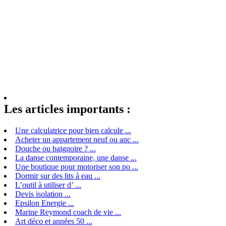
Les articles importants :
Une calculatrice pour bien calcule ...
Acheter un appartement neuf ou anc ...
Douche ou baignoire ? ...
La danse contemporaine, une danse ...
Une boutique pour motoriser son po ...
Dormir sur des lits à eau ...
L’outil à utiliser d’ ...
Devis isolation ...
Epsilon Energie ...
Marine Reymond coach de vie ...
Art déco et années 50 ...