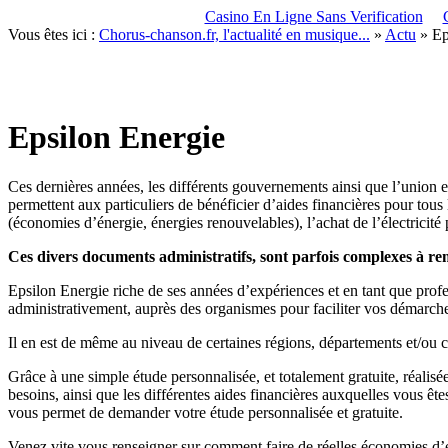
Casino En Ligne Sans Verification
Vous êtes ici :
Chorus-chanson.fr, l'actualité en musique...
»
Actu
»
Ep
Epsilon Energie
Ces dernières années, les différents gouvernements ainsi que l’union eu
permettent aux particuliers de bénéficier d’aides financières pour to
(économies d’énergie, énergies renouvelables), l’achat de l’électricité
Ces divers documents administratifs, sont parfois complexes à re
Epsilon Energie riche de ses années d’expériences et en tant que prof
administrativement, auprès des organismes pour faciliter vos démarch
Il en est de même au niveau de certaines régions, départements et/ou
Grâce à une simple étude personnalisée, et totalement gratuite, réalisé
besoins, ainsi que les différentes aides financières auxquelles vous êt
vous permet de demander votre étude personnalisée et gratuite.
Venez vite vous renseigner sur comment faire de réelles économies d’é