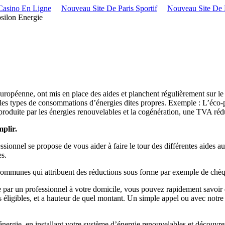
Casino En Ligne
Nouveau Site De Paris Sportif
Nouveau Site De P
silon Energie
ropéenne, ont mis en place des aides et planchent régulièrement sur le s
us les types de consommations d’énergies dites propres. Exemple : L’éco
 produite par les énergies renouvelables et la cogénération, une TVA réd
mplir.
essionnel se propose de vous aider à faire le tour des différentes aide
es.
 communes qui attribuent des réductions sous forme par exemple de chèq
e par un professionnel à votre domicile, vous pouvez rapidement savoir q
es éligibles, et a hauteur de quel montant. Un simple appel ou avec notre
nergie, en installant votre système d’énergie renouvelables et découvr