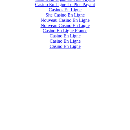
Casino En Ligne Le Plus Payant
Casinos En Ligne
Site Casino En Ligne
Nouveau Casino En Ligne
Nouveau Casino En Ligne
Casino En Ligne France
Casino En Ligne
Casino En Ligne
Casino En Ligne