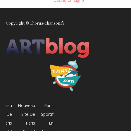
Casino En Ligne
Copyright © Chorus-chanson.fr
uveau
Nouveau
Paris
Site De
Site De
Sportif
Paris
Paris
En